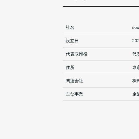
社名
so
設立日
20
代表取締役
代
住所
東
関連会社
株
主な事業
企