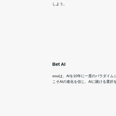
しよう。
Bet AI
souiは、AIを10年に一度のパラダイ
こそAIの進化を信じ、AIに賭ける選択